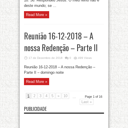
18: 36. Respondeu Jesus: O meu reino não é
deste mundo; se ...
Read More »
Reunião 16-12-2018 – A
nossa Redenção – Parte II
17 de Dezembro de 2018
0
499 Views
Reunião 16-12-2018 – A nossa Redenção –
Parte II – domingo noite
Read More »
1
2
3
4
5
»
10
...
Page 1 of 16
Last »
PUBLICIDADE