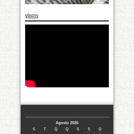
VÍDEOS
Agosto 2026
S
T
Q
Q
S
S
D