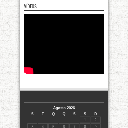
VÍDEOS
Agosto 2026
S
T
Q
Q
S
S
D
1
2
3
4
5
6
7
8
9