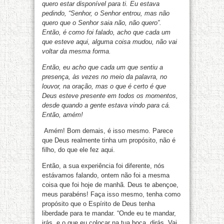
quero estar disponível para ti. Eu estava
pedindo, “Senhor, o Senhor entrou, mas não
quero que o Senhor saia não, não quero”.
Então, é como foi falado, acho que cada um
que esteve aqui, alguma coisa mudou, não vai
voltar da mesma forma.
Então, eu acho que cada um que sentiu a
presença, às vezes no meio da palavra, no
louvor, na oração, mas o que é certo é que
Deus esteve presente em todos os momentos,
desde quando a gente estava vindo para cá.
Então, amém!
Amém! Bom demais, é isso mesmo. Parece
que Deus realmente tinha um propósito, não é
filho, do que ele fez aqui.
Então, a sua experiência foi diferente, nós
estávamos falando, ontem não foi a mesma
coisa que foi hoje de manhã. Deus te abençoe,
meus parabéns! Faça isso mesmo, tenha como
propósito que o Espírito de Deus tenha
liberdade para te mandar. “Onde eu te mandar,
irás, e o que eu colocar na tua boca, dirás. Vai