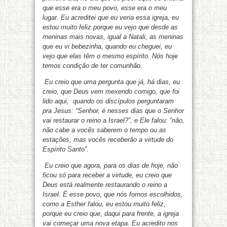
que esse era o meu povo, esse era o meu
lugar. Eu acreditei que eu veria essa igreja, eu
estou muito feliz porque eu vejo que desde as
meninas mais novas, igual a Natali, as meninas
que eu vi bebezinha, quando eu cheguei, eu
vejo que elas têm o mesmo espírito. Nós hoje
temos condição de ter comunhão.
Eu creio que uma pergunta que já, há dias, eu
creio, que Deus vem mexendo comigo, que foi
lido aqui, quando os discípulos perguntaram
pra Jesus: “Senhor, é nesses dias que o Senhor
vai restaurar o reino a Israel?”, e Ele falou: “não,
não cabe a vocês saberem o tempo ou as
estações, mas vocês receberão a virtude do
Espírito Santo”.
Eu creio que agora, para os dias de hoje, não
ficou só para receber a virtude, eu creio que
Deus está realmente restaurando o reino a
Israel. É esse povo, que nós fomos escolhidos,
como a Esther falou, eu estou muito feliz,
porque eu creio que, daqui para frente, a igreja
vai começar uma nova etapa. Eu acredito nos