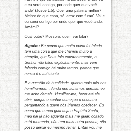
e eu serei contigo, por onde quer que você
ande” (Josué 1:5). Quer uma palavra melhor?
Melhor do que essa, só ‘arroz com fumo’. Vai e
eu serei contigo por onde quer que você ande.
Amém!?
Qual outro? Mossoró, quem vai falar?
Alguém:
Eu penso que muita coisa foi falada,
tem uma coisa que me chamou muito a
atenção, que Deus fala constantemente, o
Senhor não falou explicitamente, mas vem
falando comigo há muito tempo, parece que
nunca é o suficiente.
E a questão da humildade, quanto mais nós nos
humilharmos… Ainda nos achamos demais, eu
me acho demais. Humilhar-me, bater até ele
abrir, porque o senhor começou o encontro
perguntando a quem nós iríamos obedecer. Eu
quero que o meu guia seja o Espírito Santo,
meu pai já não aguenta mais me guiar, coitado,
está morrendo, não tem mais outra pessoa, não
posso deixar eu mesmo reinar. Então vou me