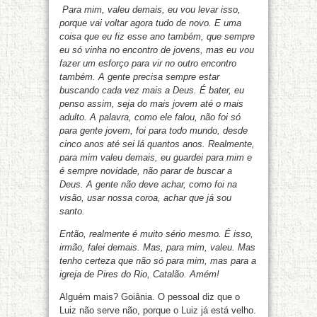
Para mim, valeu demais, eu vou levar isso,
porque vai voltar agora tudo de novo. E uma
coisa que eu fiz esse ano também, que sempre
eu só vinha no encontro de jovens, mas eu vou
fazer um esforço para vir no outro encontro
também. A gente precisa sempre estar
buscando cada vez mais a Deus. É bater, eu
penso assim, seja do mais jovem até o mais
adulto. A palavra, como ele falou, não foi só
para gente jovem, foi para todo mundo, desde
cinco anos até sei lá quantos anos. Realmente,
para mim valeu demais, eu guardei para mim e
é sempre novidade, não parar de buscar a
Deus. A gente não deve achar, como foi na
visão, usar nossa coroa, achar que já sou
santo.
Então, realmente é muito sério mesmo. É isso,
irmão, falei demais. Mas, para mim, valeu. Mas
tenho certeza que não só para mim, mas para a
igreja de Pires do Rio, Catalão. Amém!
Alguém mais? Goiânia. O pessoal diz que o
Luiz não serve não, porque o Luiz já está velho.