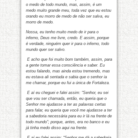
o medo de todo mundo, mas, assim, é um
medo muito grande meu, toda vez que eu estou
orando eu morro de medo de não ser salva, eu
morro de medo.
Nossa, eu tenho muito medo de ir para o
inferno, Deus me livre, credo. E assim, porque
é verdade, ninguém quer ir para o inferno, todo
mundo quer ser salvo.
E acho que foi muito bom também, assim, para
a gente tomar essa consciência e saber. Eu
estou falando, mas ainda estou tremendo, mas
eu estava ali sentada e sabia que o senhor ia
me chamar, porque eu fui a única de Fortaleza.
E aí eu cheguei e falei assim: “Senhor, eu sei
que vou ser chamada, então, eu queria que o
Senhor me ajudasse a ter as palavras certas
para falar, eu queria que você me ajudasse a ter
a sabedoria necessária para eu ir lá na frente de
todo mundo”; porque, antes, era no banco e eu
já tinha medo disso aqui na frente.
E aí eu falei assim: “Senhor me dá a sabedoria