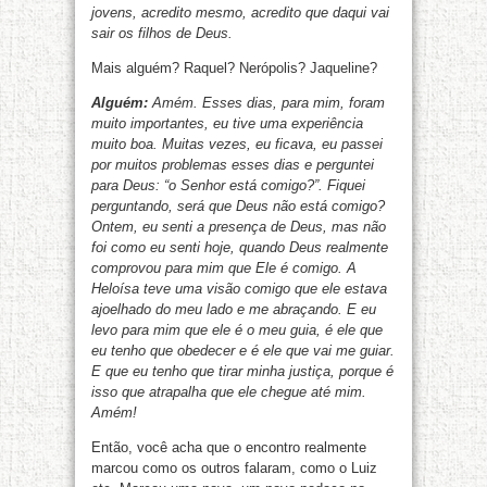
jovens, acredito mesmo, acredito que daqui vai
sair os filhos de Deus.
Mais alguém? Raquel? Nerópolis? Jaqueline?
Alguém:
Amém. Esses dias, para mim, foram
muito importantes, eu tive uma experiência
muito boa. Muitas vezes, eu ficava, eu passei
por muitos problemas esses dias e perguntei
para Deus: “o Senhor está comigo?”. Fiquei
perguntando, será que Deus não está comigo?
Ontem, eu senti a presença de Deus, mas não
foi como eu senti hoje, quando Deus realmente
comprovou para mim que Ele é comigo. A
Heloísa teve uma visão comigo que ele estava
ajoelhado do meu lado e me abraçando. E eu
levo para mim que ele é o meu guia, é ele que
eu tenho que obedecer e é ele que vai me guiar.
E que eu tenho que tirar minha justiça, porque é
isso que atrapalha que ele chegue até mim.
Amém!
Então, você acha que o encontro realmente
marcou como os outros falaram, como o Luiz