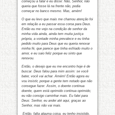
começou a falar e eu disse: Não, Senhor, não
queria que fosse lá na frente não, podia
começar no banco mesmo. Mas, amém!
O que eu levo que mais me chamou atenção foi
em relação a eu passar essa coroa para Deus.
Então eu me vejo na condição de senhor da
minha vida ainda, ainda tem muita justiça
própria, a vontade minha prevalece e eu tinha
pedido muito para Deus que eu queria renovar
minha fé, que parece que tinha esfriado muito o
amor, e eu saio feliz porque eu sinto que
renovou.
Então, o desejo que eu me encontro hoje é de
buscar. Deus falou para mim assim: se você
bater, você vai achar. Amém! Então agora eu
vou insistir, porque a gente tem notado que não
consegue fazer. Assim, o doente continua
doente, quem está oprimido continua oprimido;
eu não consigo caminhar mais. Eu falei para
Deus: Senhor, eu andei até aqui, graças ao
Senhor, mas não vai mais.
Então, falta alguma coisa, eu tenho insistido,