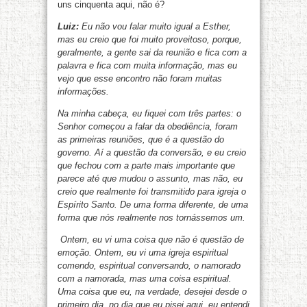
uns cinquenta aqui, não é?
Luiz:
Eu não vou falar muito igual a Esther,
mas eu creio que foi muito proveitoso, porque,
geralmente, a gente sai da reunião e fica com a
palavra e fica com muita informação, mas eu
vejo que esse encontro não foram muitas
informações.
Na minha cabeça, eu fiquei com três partes: o
Senhor começou a falar da obediência, foram
as primeiras reuniões, que é a questão do
governo. Aí a questão da conversão, e eu creio
que fechou com a parte mais importante que
parece até que mudou o assunto, mas não, eu
creio que realmente foi transmitido para igreja o
Espírito Santo. De uma forma diferente, de uma
forma que nós realmente nos tornássemos um.
Ontem, eu vi uma coisa que não é questão de
emoção. Ontem, eu vi uma igreja espiritual
comendo, espiritual conversando, o namorado
com a namorada, mas uma coisa espiritual.
Uma coisa que eu, na verdade, desejei desde o
primeiro dia, no dia que eu pisei aqui, eu entendi