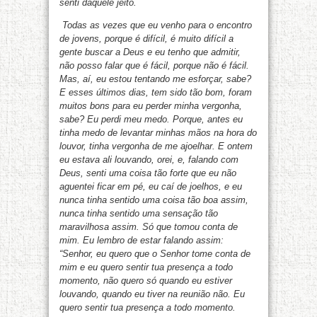
senti daquele jeito.
Todas as vezes que eu venho para o encontro
de jovens, porque é difícil, é muito difícil a
gente buscar a Deus e eu tenho que admitir,
não posso falar que é fácil, porque não é fácil.
Mas, aí, eu estou tentando me esforçar, sabe?
E esses últimos dias, tem sido tão bom, foram
muitos bons para eu perder minha vergonha,
sabe? Eu perdi meu medo. Porque, antes eu
tinha medo de levantar minhas mãos na hora do
louvor, tinha vergonha de me ajoelhar. E ontem
eu estava ali louvando, orei, e, falando com
Deus, senti uma coisa tão forte que eu não
aguentei ficar em pé, eu caí de joelhos, e eu
nunca tinha sentido uma coisa tão boa assim,
nunca tinha sentido uma sensação tão
maravilhosa assim. Só que tomou conta de
mim. Eu lembro de estar falando assim:
“Senhor, eu quero que o Senhor tome conta de
mim e eu quero sentir tua presença a todo
momento, não quero só quando eu estiver
louvando, quando eu tiver na reunião não. Eu
quero sentir tua presença a todo momento.