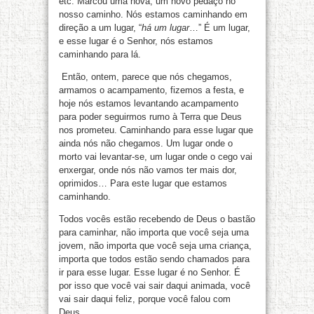
etc. Marcou uma nova, um novo pedaço no
nosso caminho. Nós estamos caminhando em
direção a um lugar, “
há um lugar
…” É um lugar,
e esse lugar é o Senhor, nós estamos
caminhando para lá.
Então, ontem, parece que nós chegamos,
armamos o acampamento, fizemos a festa, e
hoje nós estamos levantando acampamento
para poder seguirmos rumo à Terra que Deus
nos prometeu. Caminhando para esse lugar que
ainda nós não chegamos. Um lugar onde o
morto vai levantar-se, um lugar onde o cego vai
enxergar, onde nós não vamos ter mais dor,
oprimidos… Para este lugar que estamos
caminhando.
Todos vocês estão recebendo de Deus o bastão
para caminhar, não importa que você seja uma
jovem, não importa que você seja uma criança,
importa que todos estão sendo chamados para
ir para esse lugar. Esse lugar é no Senhor. É
por isso que você vai sair daqui animada, você
vai sair daqui feliz, porque você falou com
Deus.