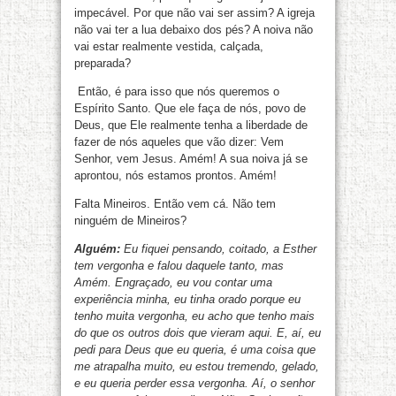
impecável. Por que não vai ser assim? A igreja
não vai ter a lua debaixo dos pés? A noiva não
vai estar realmente vestida, calçada,
preparada?
Então, é para isso que nós queremos o
Espírito Santo. Que ele faça de nós, povo de
Deus, que Ele realmente tenha a liberdade de
fazer de nós aqueles que vão dizer: Vem
Senhor, vem Jesus. Amém! A sua noiva já se
aprontou, nós estamos prontos. Amém!
Falta Mineiros. Então vem cá. Não tem
ninguém de Mineiros?
Alguém:
Eu fiquei pensando, coitado, a Esther
tem vergonha e falou daquele tanto, mas
Amém. Engraçado, eu vou contar uma
experiência minha, eu tinha orado porque eu
tenho muita vergonha, eu acho que tenho mais
do que os outros dois que vieram aqui. E, aí, eu
pedi para Deus que eu queria, é uma coisa que
me atrapalha muito, eu estou tremendo, gelado,
e eu queria perder essa vergonha. Aí, o senhor