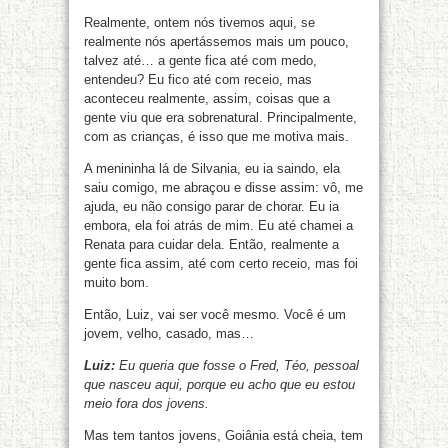
Realmente, ontem nós tivemos aqui, se
realmente nós apertássemos mais um pouco,
talvez até… a gente fica até com medo,
entendeu? Eu fico até com receio, mas
aconteceu realmente, assim, coisas que a
gente viu que era sobrenatural. Principalmente,
com as crianças, é isso que me motiva mais.
A menininha lá de Silvania, eu ia saindo, ela
saiu comigo, me abraçou e disse assim: vô, me
ajuda, eu não consigo parar de chorar. Eu ia
embora, ela foi atrás de mim. Eu até chamei a
Renata para cuidar dela. Então, realmente a
gente fica assim, até com certo receio, mas foi
muito bom.
Então, Luiz, vai ser você mesmo. Você é um
jovem, velho, casado, mas…
Luiz:
Eu queria que fosse o Fred, Téo, pessoal
que nasceu aqui, porque eu acho que eu estou
meio fora dos jovens.
Mas tem tantos jovens, Goiânia está cheia, tem