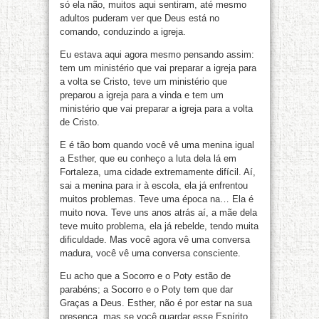
só ela não, muitos aqui sentiram, até mesmo
adultos puderam ver que Deus está no
comando, conduzindo a igreja.
Eu estava aqui agora mesmo pensando assim:
tem um ministério que vai preparar a igreja para
a volta se Cristo, teve um ministério que
preparou a igreja para a vinda e tem um
ministério que vai preparar a igreja para a volta
de Cristo.
E é tão bom quando você vê uma menina igual
a Esther, que eu conheço a luta dela lá em
Fortaleza, uma cidade extremamente difícil. Aí,
sai a menina para ir à escola, ela já enfrentou
muitos problemas. Teve uma época na… Ela é
muito nova. Teve uns anos atrás aí, a mãe dela
teve muito problema, ela já rebelde, tendo muita
dificuldade. Mas você agora vê uma conversa
madura, você vê uma conversa consciente.
Eu acho que a Socorro e o Poty estão de
parabéns; a Socorro e o Poty tem que dar
Graças a Deus. Esther, não é por estar na sua
presença, mas se você guardar esse Espírito