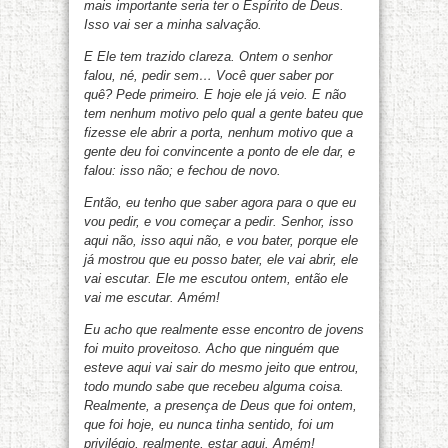
mais importante seria ter o Espírito de Deus.
Isso vai ser a minha salvação.
E Ele tem trazido
clareza. Ontem o senhor
falou, né, pedir sem… Você quer saber por
quê? Pede primeiro. E hoje ele já veio. E não
tem nenhum motivo pelo qual a gente bateu que
fizesse ele abrir a porta, nenhum motivo que a
gente deu foi convincente a ponto de ele dar, e
falou: isso não; e fechou de novo.
Então, eu tenho que saber agora para o que eu
vou pedir, e vou começar a pedir. Senhor, isso
aqui não, isso aqui não, e vou bater, porque ele
já mostrou que eu posso bater, ele vai abrir, ele
vai escutar. Ele me escutou ontem, então ele
vai me escutar. Amém!
Eu acho que realmente esse encontro de jovens
foi muito proveitoso. Acho que ninguém que
esteve aqui vai sair do mesmo jeito que entrou,
todo mundo sabe que recebeu alguma coisa.
Realmente, a presença de Deus que foi ontem,
que foi hoje, eu nunca tinha sentido, foi um
privilégio, realmente, estar aqui. Amém!