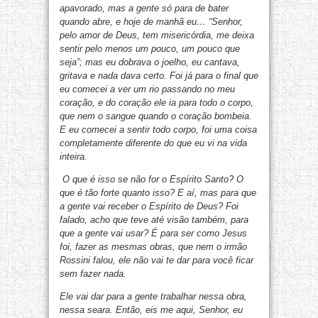
apavorado, mas a gente só para de bater
quando abre, e hoje de manhã eu… “Senhor,
pelo amor de Deus, tem misericórdia, me deixa
sentir pelo menos um pouco, um pouco que
seja”; mas eu dobrava o joelho, eu cantava,
gritava e nada dava certo. Foi já para o final que
eu comecei a ver um rio passando no meu
coração, e do coração ele ia para todo o corpo,
que nem o sangue quando o coração bombeia.
E eu comecei a sentir todo corpo, foi uma coisa
completamente diferente do que eu vi na vida
inteira.
O que é isso se não for o Espírito Santo? O
que é tão forte quanto isso? E aí, mas para que
a gente vai receber o Espírito de Deus? Foi
falado, acho que teve até visão também, para
que a gente vai usar? É para ser como Jesus
foi, fazer as mesmas obras, que nem o irmão
Rossini falou, ele não vai te dar para você ficar
sem fazer nada.
Ele vai dar para a gente trabalhar nessa obra,
nessa seara. Então, eis me aqui, Senhor, eu