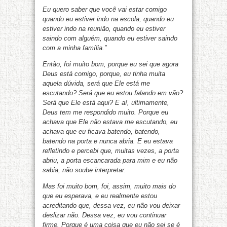
Eu quero saber que você vai estar comigo
quando eu estiver indo na escola, quando eu
estiver indo na reunião, quando eu estiver
saindo com alguém, quando eu estiver saindo
com a minha família.”
Então, foi muito bom, porque eu sei que agora
Deus está comigo, porque, eu tinha muita
aquela dúvida, será que Ele está me
escutando? Será que eu estou falando em vão?
Será que Ele está aqui? E aí, ultimamente,
Deus tem me respondido muito. Porque eu
achava que Ele não estava me escutando, eu
achava que eu ficava batendo, batendo,
batendo na porta e nunca abria. E eu estava
refletindo e percebi que, muitas vezes, a porta
abriu, a porta escancarada para mim e eu não
sabia, não soube interpretar.
Mas foi muito bom, foi, assim, muito mais do
que eu esperava, e eu realmente estou
acreditando que, dessa vez, eu não vou deixar
deslizar não. Dessa vez, eu vou continuar
firme. Porque é uma coisa que eu não sei se é