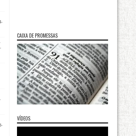
4-
CAIXA DE PROMESSAS
–
–
-
VÍDEOS
8-