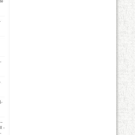
te
-
–
-
1-
 –
I -
–