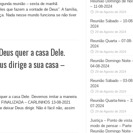
Reunião Domingo de Noi
018 Segunda reunião – sexta de manhã
– 11-08-2024
es que fazem a vontade de Deus”. A família,
29 de Agosto de 2024
beça. Nada nesse mundo funciona se não tiver
Reunião Sábado – 10-08
2024
29 de Agosto de 2024
Reunião Quarta – 07-08-
2024
Deus quer a casa Dele.
29 de Agosto de 2024
s dirige a sua casa –
Reunião Domingo Noite 
04-08-2024
29 de Agosto de 2024
Reunião Sábado – 03-08
2024
29 de Agosto de 2024
quer a casa Dele. Devemos imitar a maneira
Reunião Quarta-feira – 3
019) FINALIZADA – CARLINHOS 13-08-2021
07-2024
xar Deus dirigir. Não é fácil não, assim
29 de Agosto de 2024
Justiça – Ponto de vista
modo de pensar – Parte I
Reunião Domingo Noite 