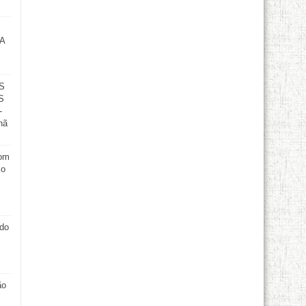
A
S
S
-
hã
com
 o
odo
ão