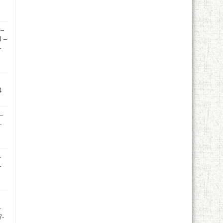
 –
I –
-
4
 –
–
–
-
–
7-