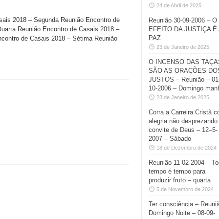
24 de Abril de 2025
asais 2018 – Segunda Reunião Encontro de
Reunião 30-09-2006 – O
Quarta Reunião Encontro de Casais 2018 –
EFEITO DA JUSTIÇA É 
PAZ
ncontro de Casais 2018 – Sétima Reunião
23 de Janeiro de 2025
O INCENSO DAS TAÇA
SÃO AS ORAÇÕES DO
JUSTOS – Reunião – 01
10-2006 – Domingo man
23 de Janeiro de 2025
Corra a Carreira Cristã 
alegria não desprezando
convite de Deus – 12–5-
2007 – Sábado
18 de Dezembro de 2024
Reunião 11-02-2004 – T
tempo é tempo para
produzir fruto – quarta
5 de Novembro de 2024
Ter consciência – Reuni
Domingo Noite – 08-09-