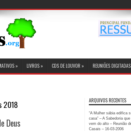
MATIVOS
»
LIVROS
»
CDS DE LOUVOR
»
REUNIÕES DIGITADAS
ARQUIVOS RECENTES
is 2018
“A Mulher sábia edifica 
casa” – A Sabedoria que
de Deus
vem do alto – Reunião d
Casais – 16-03-2006