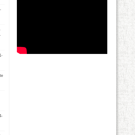
–
–
-
1-
te
4-