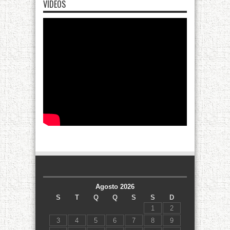
VÍDEOS
Agosto 2026
S
T
Q
Q
S
S
D
1
2
3
4
5
6
7
8
9