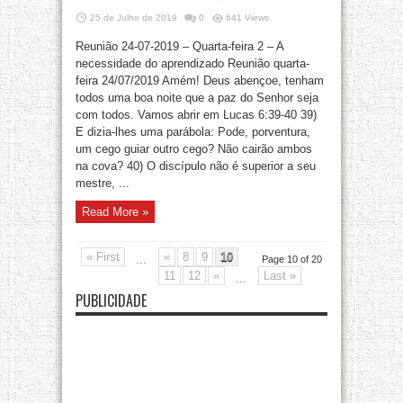
25 de Julho de 2019
0
641 Views
Reunião 24-07-2019 – Quarta-feira 2 – A
necessidade do aprendizado Reunião quarta-
feira 24/07/2019 Amém! Deus abençoe, tenham
todos uma boa noite que a paz do Senhor seja
com todos. Vamos abrir em Lucas 6:39-40 39)
E dizia-lhes uma parábola: Pode, porventura,
um cego guiar outro cego? Não cairão ambos
na cova? 40) O discípulo não é superior a seu
mestre, ...
Read More »
« First
«
8
9
10
...
Page 10 of 20
11
12
»
Last »
...
PUBLICIDADE