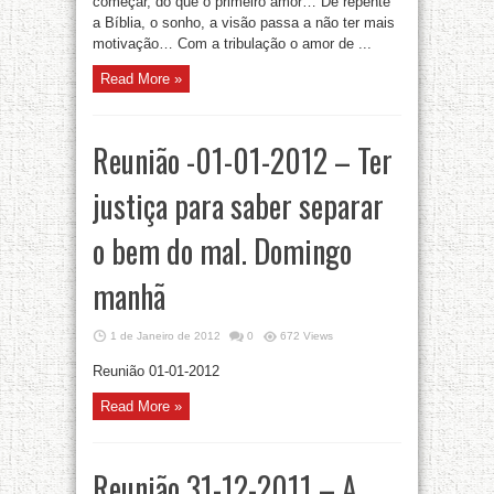
começar, do que o primeiro amor… De repente
a Bíblia, o sonho, a visão passa a não ter mais
motivação… Com a tribulação o amor de ...
Read More »
Reunião -01-01-2012 – Ter
justiça para saber separar
o bem do mal. Domingo
manhã
1 de Janeiro de 2012
0
672 Views
Reunião 01-01-2012
Read More »
Reunião 31-12-2011 – A