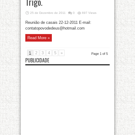
Trigo.
25 de Dezembro de 2011
0
697 Views
Reunião de casais 22-12-2011 E-mail:
contatopovodedeus@hotmail.com
Read More »
1
2
3
4
5
»
Page 1 of 5
PUBLICIDADE