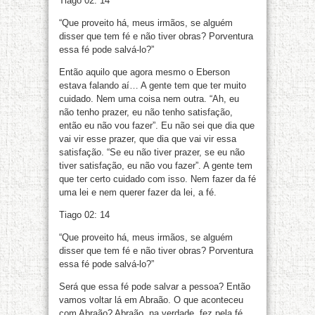
Tiago 02: 14
“Que proveito há, meus irmãos, se alguém
disser que tem fé e não tiver obras? Porventura
essa fé pode salvá-lo?”
Então aquilo que agora mesmo o Eberson
estava falando aí… A gente tem que ter muito
cuidado. Nem uma coisa nem outra. “Ah, eu
não tenho prazer, eu não tenho satisfação,
então eu não vou fazer”. Eu não sei que dia que
vai vir esse prazer, que dia que vai vir essa
satisfação. “Se eu não tiver prazer, se eu não
tiver satisfação, eu não vou fazer”. A gente tem
que ter certo cuidado com isso. Nem fazer da fé
uma lei e nem querer fazer da lei, a fé.
Tiago 02: 14
“Que proveito há, meus irmãos, se alguém
disser que tem fé e não tiver obras? Porventura
essa fé pode salvá-lo?”
Será que essa fé pode salvar a pessoa? Então
vamos voltar lá em Abraão. O que aconteceu
com Abraão? Abraão, na verdade, fez pela fé,