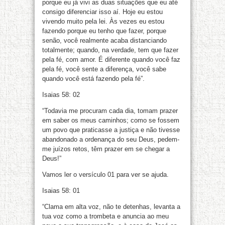
porque eu já vivi as duas situações que eu até
consigo diferenciar isso aí. Hoje eu estou
vivendo muito pela lei. Às vezes eu estou
fazendo porque eu tenho que fazer, porque
senão, você realmente acaba distanciando
totalmente; quando, na verdade, tem que fazer
pela fé, com amor. É diferente quando você faz
pela fé, você sente a diferença, você sabe
quando você está fazendo pela fé”.
Isaias 58: 02
“Todavia me procuram cada dia, tomam prazer
em saber os meus caminhos; como se fossem
um povo que praticasse a justiça e não tivesse
abandonado a ordenança do seu Deus, pedem-
me juízos retos, têm prazer em se chegar a
Deus!”
Vamos ler o versículo 01 para ver se ajuda.
Isaias 58: 01
“Clama em alta voz, não te detenhas, levanta a
tua voz como a trombeta e anuncia ao meu