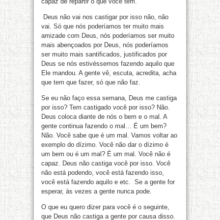
capaz de repartir o que você tem.
Deus não vai nos castigar por isso não, não
vai. Só que nós poderíamos ter muito mais
amizade com Deus, nós poderíamos ser muito
mais abençoados por Deus, nós poderíamos
ser muito mais santificados, justificados por
Deus se nós estivéssemos fazendo aquilo que
Ele mandou. A gente vê, escuta, acredita, acha
que tem que fazer, só que não faz.
Se eu não faço essa semana, Deus me castiga
por isso? Tem castigado você por isso? Não.
Deus coloca diante de nós o bem e o mal. A
gente continua fazendo o mal… É um bem?
Não. Você sabe que é um mal. Vamos voltar ao
exemplo do dízimo. Você não dar o dízimo é
um bem ou é um mal? É um mal. Você não é
capaz. Deus não castiga você por isso. Você
não está podendo, você está fazendo isso,
você está fazendo aquilo e etc. Se a gente for
esperar, às vezes a gente nunca pode.
O que eu quero dizer para você é o seguinte,
que Deus não castiga a gente por causa disso.