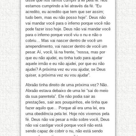
disse que nós íamos cumprir a lei pela fé. Nós
estamos cumprindo a lei através da fé. “Eu
acredito, eu acredito que tem que ser assim;
tudo bem, mas eu não posso hoje”. Deus não
vai mandar você para o inferno porque você não
pode fazer isso hoje. Deus não vai mandar você
para o inferno porque você viu o nu e não o
cobriu… Mas vai nascer dentro de você um
arrependimento, vai nascer dentro de você um
pesar. Aí, você, lá na frente, “nossa, mas por
que eu não ajudei, eu tinha tudo para ajudar
aquele irmão e eu não ajudei, por que eu não
ajudei? A próxima vez eu vou ajudar, se Deus
quiser, a próxima vez eu vou ajudar”.
Abraão tinha direito de uma próxima vez? Não.
Abraão estava debaixo de uma lei “sai do meio
da sua parentela”. Ele não podia sair as
prestações, sair aos pouquinhos, ele tinha que
fazer aquilo que… Porque ali era uma lei, era
uma obediência pela lei. Hoje nós vivemos pela
fé. Deus não vai pesar a mão sobre você, Deus
não vai castigar você porque você não está
sendo capaz de cobrir o nu, não está sendo