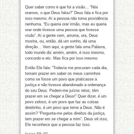
Quer saber como é que foi a visão… “Nós
oramos, o que Deus falou?” Deus fala e fica por
isso mesmo. Aí a pessoa não toma providência
nenhuma. “Eu queria orar irmão, mas eu queria
orar onde tivesse uma pessoa que tivesse
visão”. Aí a gente vem, arruma, ora, Deus
mostra, ou, então, dá um sonho, dá uma
direção… Vem aqui, a gente fala uma Palavra,
todo mundo diz amém, amém, é isso mesmo,
concordo e etc. Mas fica por isso mesmo.
Então Ele fala: “Todavia me procuram cada dia,
tomam prazer em saber os meus caminhos
como se fosse um povo que praticasse a
justiça e não tivesse abandonado a ordenança
do seu Deus. Pedem-me juízos retos, têm
prazer em se chegar a Deus!” Quer dizer, é um
povo zeloso, é um povo que faz as coisas
direitinho, é um povo que teme a Deus. Não é
assim? “Pergunta-me pelos direitos da justiça,
tem prazer em se chegar a mim”. Deus vê isso,
Ele reconhece que a pessoa faz isso.