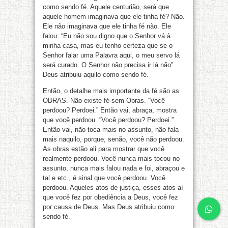
como sendo fé. Aquele centurião, será que
aquele homem imaginava que ele tinha fé? Não.
Ele não imaginava que ele tinha fé não. Ele
falou: “Eu não sou digno que o Senhor vá à
minha casa, mas eu tenho certeza que se o
Senhor falar uma Palavra aqui, o meu servo lá
será curado. O Senhor não precisa ir lá não”.
Deus atribuiu aquilo como sendo fé.
Então, o detalhe mais importante da fé são as
OBRAS. Não existe fé sem Obras. “Você
perdoou? Perdoei.” Então vai, abraça, mostra
que você perdoou. “Você perdoou? Perdoei.”
Então vai, não toca mais no assunto, não fala
mais naquilo, porque, senão, você não perdoou.
As obras estão ali para mostrar que você
realmente perdoou. Você nunca mais tocou no
assunto, nunca mais falou nada e foi, abraçou e
tal e etc., é sinal que você perdoou. Você
perdoou. Aqueles atos de justiça, esses atos aí
que você fez por obediência a Deus, você fez
por causa de Deus. Mas Deus atribuiu como
sendo fé.