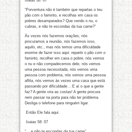
Isaias 58: 07
“Porventura não é também que repartas o teu
pão com o faminto, e recolhas em casa os
pobres desamparados? Que vendo o nu, o
cubras, e não te escondas da tua carne?”
Às vezes nós fazemos orações, nós
procuramos a reunião, nós fazemos isso,
aquilo, etc., mas nós temos uma dificuldade
enorme de fazer isso aqui: repartir o pão com o
faminto, recolher em casa o pobre, nós vemos
o nu e não compadecemos dele, nós vemos
uma pessoa necessitada, nós vemos uma
pessoa com problema, nós vemos uma pessoa
aflita, nós vemos às vezes uma casa que está
passando por dificuldade… E aí o que a gente
faz? A gente vira as costas! A gente procura
nem passar na porta para não ter problema.
Desliga o telefone para ninguém ligar.
Então Ele fala aqui:
Isaias 58: 07
“… e não te escondas da tua carne”