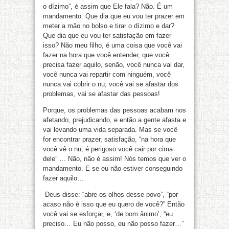
o dízimo”, é assim que Ele fala? Não. É um
mandamento. Que dia que eu vou ter prazer em
meter a mão no bolso e tirar o dízimo e dar?
Que dia que eu vou ter satisfação em fazer
isso? Não meu filho, é uma coisa que você vai
fazer na hora que você entender, que você
precisa fazer aquilo, senão, você nunca vai dar,
você nunca vai repartir com ninguém, você
nunca vai cobrir o nu; você vai se afastar dos
problemas, vai se afastar das pessoas!
Porque, os problemas das pessoas acabam nos
afetando, prejudicando, e então a gente afasta e
vai levando uma vida separada. Mas se você
for encontrar prazer, satisfação, “na hora que
você vê o nu, é perigoso você cair por cima
dele” … Não, não é assim! Nós temos que ver o
mandamento. E se eu não estiver conseguindo
fazer aquilo…
Deus disse: “abre os olhos desse povo”, “por
acaso não é isso que eu quero de você?” Então
você vai se esforçar, e, ‘de bom ânimo’, “eu
preciso… Eu não posso, eu não posso fazer…”