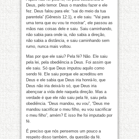
Deus, pelo temor. Deus o mandou fazer e ele
fez. Deus falou para ele: “sai do meio da tua
parentela” (Gênesis 12:1), e ele saiu. “Vai para
uma terra que eu vou te mostrar”, ele passou as
mãos nas coisas dele e saiu. Saiu caminhando,
não sabia para onde ia, não sabia a direção,
não sabia a distância, e saiu caminhando sem
rumo, nunca mais voltou.
Mas por que ele saiu? Pela fé? Não. Ele saiu
pela lei, pela obediência a Deus. Foi assim que
ele saiu. Só que Deus imputou aquilo como
sendo fé. Ele saiu porque ele acreditou em
Deus e ele sabia que Deus iria honrá-lo, que
Deus não iria deixá-lo só, que Deus iria
abençoar a vida dele naquela direção. Mas a
verdade é que ele não saiu pela fé, saiu pela
obediência. “Deus mandou, eu vou”, “Deus me
mandou sacrificar o meu filho, eu vou sacrificar
o meu filho”, amém? E isso lhe foi imputado por
fé.
É preciso que nós pensemos um pouco a
respeito disso também, da questão da fé.