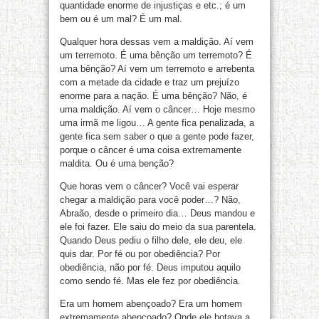
quantidade enorme de injustiças e etc.; é um
bem ou é um mal? É um mal.
Qualquer hora dessas vem a maldição. Aí vem
um terremoto. É uma bênção um terremoto? É
uma bênção? Aí vem um terremoto e arrebenta
com a metade da cidade e traz um prejuízo
enorme para a nação. É uma bênção? Não, é
uma maldição. Aí vem o câncer… Hoje mesmo
uma irmã me ligou… A gente fica penalizada, a
gente fica sem saber o que a gente pode fazer,
porque o câncer é uma coisa extremamente
maldita. Ou é uma benção?
Que horas vem o câncer? Você vai esperar
chegar a maldição para você poder…? Não,
Abraão, desde o primeiro dia… Deus mandou e
ele foi fazer. Ele saiu do meio da sua parentela.
Quando Deus pediu o filho dele, ele deu, ele
quis dar. Por fé ou por obediência? Por
obediência, não por fé. Deus imputou aquilo
como sendo fé. Mas ele fez por obediência.
Era um homem abençoado? Era um homem
extremamente abençoado? Onde ele botava a