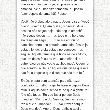
que se eu não fizer hoje, eu posso fazer
amanhã. Se eu não fizer amanhã, eu posso
fazer depois de amanhã? Posso.
Você não é obrigado a nada. Jesus disse: “você
quer? Siga-me. Quem quiser, siga-me”. Aí a
pessoa não segue hoje, não segue amanhã,
não segue depois…, mas teve uma hora que
ela resolveu seguir… Então ela entrou no
caminho, entrou na estrada, atrasada; Jesus já
estava longe, e ela estava no começo; mas
seguiu. Aquela família que tinha os dois filhos,
que um deles falou eu vou, mas não foi, e o
outro falou eu não vou e acabou indo”. Quem foi
que agradou a Deus? Aquele que disse que ia e
não foi ou aquele que disse que não ia e foi?
Então, presta bem atenção para não fazer
confusão. É melhor a gente fazer e depois Deus
atribuir aquilo como sendo fé do que a gente ter
fé e não fazer. “Eu vou fazer porque Deus
mandou”. “Por que diz Senhor, Senhor, e não
faz o que eu mando?”. “Eu vou fazer porque
Deus mandou”. Agora, Deus atribuiu aquilo