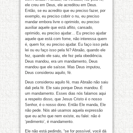
ele creu em Deus, ele acreditou em Deus.
Então, se eu acredito que eu preciso fazer, por
exemplo, eu preciso cobrir o nu, eu preciso
mandar embora livre o oprimido, eu preciso
auxiliar aquele que está aflito, cansado,
oprimido, eu preciso ajudar… Eu preciso ajudar
aquele que está com fome, não interessa quem
é, quem for, eu preciso ajudar. Eu faço isso pela
lei ou eu faço isso pela fé? Abraão, quando ele
fez, quando ele saiu, ele fez pela obediência.
Deus mandou, era um mandamento, Deus
mandou que ele saísse. Mas Deus imputou,
Deus considerou aquilo, fé.
Deus considerou aquilo fé, mas Abraão não saiu
dali pela fé. Ele saiu porque Deus mandou. É
um mandamento. Esses dias nós falamos aqui
a respeito disso, que Jesus Cristo é o nosso
Senhor, é o nosso dono. Então Ele manda, Ele
não pede. Nós até usamos aquela expressão
que eu acho que nem existe, eu falei: não é
‘pedimento’, é mandamento.
Ele não está pedindo, “se for possível, você dá