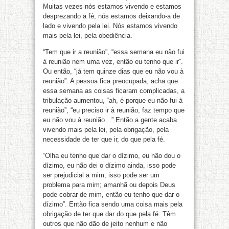
Muitas vezes nós estamos vivendo e estamos
desprezando a fé, nós estamos deixando-a de
lado e vivendo pela lei. Nós estamos vivendo
mais pela lei, pela obediência.
“Tem que ir a reunião”, “essa semana eu não fui
à reunião nem uma vez, então eu tenho que ir”.
Ou então, “já tem quinze dias que eu não vou à
reunião”. A pessoa fica preocupada, acha que
essa semana as coisas ficaram complicadas, a
tribulação aumentou, “ah, é porque eu não fui à
reunião”, “eu preciso ir à reunião, faz tempo que
eu não vou à reunião…” Então a gente acaba
vivendo mais pela lei, pela obrigação, pela
necessidade de ter que ir, do que pela fé.
“Olha eu tenho que dar o dízimo, eu não dou o
dízimo, eu não dei o dízimo ainda, isso pode
ser prejudicial a mim, isso pode ser um
problema para mim; amanhã ou depois Deus
pode cobrar de mim, então eu tenho que dar o
dízimo”. Então fica sendo uma coisa mais pela
obrigação de ter que dar do que pela fé. Têm
outros que não dão de jeito nenhum e não