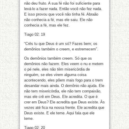
não deu fruto. A sua fé não foi suficiente para
levá-lo a fazer nada. Então você não fez nada.
E isso provou que você não tinha fé. Abraão
não conhecia a fé, mas ele saiu. Ele não
conhecia a fé, mas ele fez.
Tiago 02: 19
“Crês tu que Deus é um só? Fazes bem; os
demônios também o creem, e estremecem”.
Os demônios também creem. Só que os
demônios não fazem. Eles veem o nu e metem
o pé nele, eles não têm misericórdia de
ninguém, se eles virem alguma coisa
acontecendo, eles põem mais fogo para o trem
desandar mais ainda. O demônio não ajuda. Ele
não tem misericórdia, ele não tem compaixão,
mas ele crê em Deus. Ele acredita. O que é
crer em Deus? Ele acredita que Deus existe. Às
vezes até fica na nossa frente. Ele acredita que
Deus existe. E ele teme. Aqui fala que ele
teme.
Tiago 02: 20