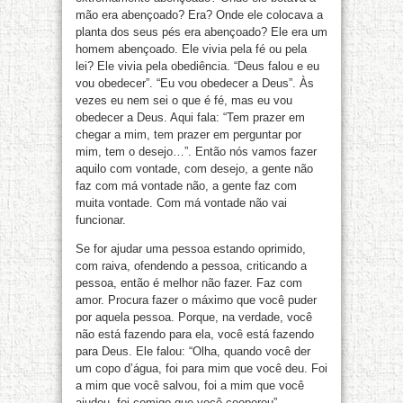
mão era abençoado? Era? Onde ele colocava a
planta dos seus pés era abençoado? Ele era um
homem abençoado. Ele vivia pela fé ou pela
lei? Ele vivia pela obediência. “Deus falou e eu
vou obedecer”. “Eu vou obedecer a Deus”. Às
vezes eu nem sei o que é fé, mas eu vou
obedecer a Deus. Aqui fala: “Tem prazer em
chegar a mim, tem prazer em perguntar por
mim, tem o desejo…”. Então nós vamos fazer
aquilo com vontade, com desejo, a gente não
faz com má vontade não, a gente faz com
muita vontade. Com má vontade não vai
funcionar.
Se for ajudar uma pessoa estando oprimido,
com raiva, ofendendo a pessoa, criticando a
pessoa, então é melhor não fazer. Faz com
amor. Procura fazer o máximo que você puder
por aquela pessoa. Porque, na verdade, você
não está fazendo para ela, você está fazendo
para Deus. Ele falou: “Olha, quando você der
um copo d’água, foi para mim que você deu. Foi
a mim que você salvou, foi a mim que você
ajudou, foi comigo que você cooperou”.