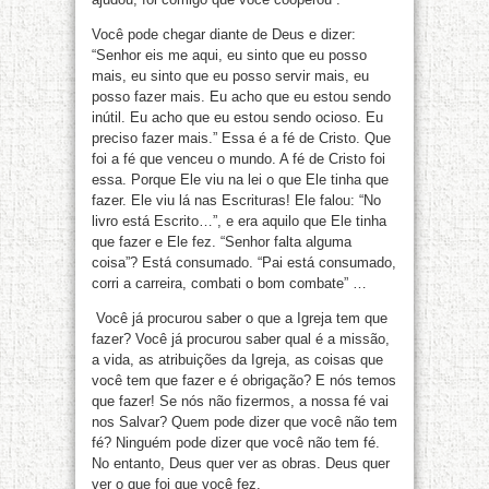
Você pode chegar diante de Deus e dizer:
“Senhor eis me aqui, eu sinto que eu posso
mais, eu sinto que eu posso servir mais, eu
posso fazer mais. Eu acho que eu estou sendo
inútil. Eu acho que eu estou sendo ocioso. Eu
preciso fazer mais.” Essa é a fé de Cristo. Que
foi a fé que venceu o mundo. A fé de Cristo foi
essa. Porque Ele viu na lei o que Ele tinha que
fazer. Ele viu lá nas Escrituras! Ele falou: “No
livro está Escrito…”, e era aquilo que Ele tinha
que fazer e Ele fez. “Senhor falta alguma
coisa”? Está consumado. “Pai está consumado,
corri a carreira, combati o bom combate” …
Você já procurou saber o que a Igreja tem que
fazer? Você já procurou saber qual é a missão,
a vida, as atribuições da Igreja, as coisas que
você tem que fazer e é obrigação? E nós temos
que fazer! Se nós não fizermos, a nossa fé vai
nos Salvar? Quem pode dizer que você não tem
fé? Ninguém pode dizer que você não tem fé.
No entanto, Deus quer ver as obras. Deus quer
ver o que foi que você fez.