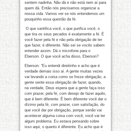
sentem nadinha. Não dá e não está nem aí para
quem dá. Então nós precisamos organizar a
nossa vida. Vamos ver se nós entendemos um
pouquinho essa questão da fé.
O que santifica você, o que purifica você, o
que tira os seus pecados é exatamente a fé. É
você fazer pela fé e não pela obrigação de ter
que fazer, é diferente. Não sei se vocês sabem
entender assim. Dá o microfone para o
Eberson. O que você acha disso, Eberson?
Eberson: “Eu entendi direitinho e acho que é
verdade demais isso aí. A gente muitas vezes
vai levando a coisa como se fosse obrigação, a
gente sente essa obrigação de fazer, quando,
na verdade, Deus espera que a gente faça isso
com prazer, pela fé, com desejo de fazer aquilo,
que é bem diferente. É bem diferente você dar o
dízimo pela fé, com prazer, com satisfação, do
que você dar por obrigação, porque senão vai
acontecer alguma coisa com você, você vai ter
algum problema. Eu estava pensando sobre
isso aqui, o quanto é diferente. Eu acho que é