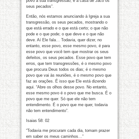
povo a sua transgressão, e à casa de Jacó os
seus pecados”.
Então, nós estamos anunciando à Igreja a sua
transgressão, os seus pecados, mostrando o
que está errado e o que está certo; o que não
pode e o que pode; o que deve e o que não
deve. Aí Ele fala… Todavia, quer dizer, no
entanto, esse povo, esse mesmo povo, é para
esse povo que você tem que mostrar os seus
defeitos, os seus pecados. Esse povo que tem
erros, que tem transgressões, é o mesmo povo
que procura Deus todos os dias; é o mesmo
povo que vai às reuniões, é o mesmo povo que
faz as orações. É isso que Ele está dizendo
aqui. “Abre os olhos desse povo. No entanto,
esse mesmo povo é o povo que me busca. É o
povo que me quer. Só que ele não tem
entendimento. É o povo que me quer, todavia
não tem entendimento”.
Isaias 58: 02
“Todavia me procuram cada dia, tomam prazer
em saber os meus caminhos…”