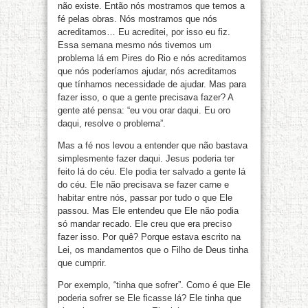
não existe. Então nós mostramos que temos a
fé pelas obras. Nós mostramos que nós
acreditamos… Eu acreditei, por isso eu fiz.
Essa semana mesmo nós tivemos um
problema lá em Pires do Rio e nós acreditamos
que nós poderíamos ajudar, nós acreditamos
que tínhamos necessidade de ajudar. Mas para
fazer isso, o que a gente precisava fazer? A
gente até pensa: “eu vou orar daqui. Eu oro
daqui, resolve o problema”.
Mas a fé nos levou a entender que não bastava
simplesmente fazer daqui. Jesus poderia ter
feito lá do céu. Ele podia ter salvado a gente lá
do céu. Ele não precisava se fazer carne e
habitar entre nós, passar por tudo o que Ele
passou. Mas Ele entendeu que Ele não podia
só mandar recado. Ele creu que era preciso
fazer isso. Por quê? Porque estava escrito na
Lei, os mandamentos que o Filho de Deus tinha
que cumprir.
Por exemplo, “tinha que sofrer”. Como é que Ele
poderia sofrer se Ele ficasse lá? Ele tinha que