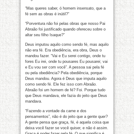
“Mas queres saber, ó homem insensato, que a
fé sem as obras é inútil?”
“Porventura não foi pelas obras que nosso Pai
Abraão foi justificado quando ofereceu sobre o
altar seu filho Isaque?”
Deus imputou aquilo como sendo fé, mas aquilo
não era fé. Era obediência, era obra, Deus o
mandou fazer. “Vai e Eu serei contigo, onde tu
fores Eu irei, onde tu pousares Eu pousarei; vai
e Eu vou ser com você”. A pessoa sai pela fé
ou pela obediência? Pela obediência, porque
Deus mandou. Agora é Deus que imputa aquilo
como sendo fé. Ele fez isso com Abraão.
Abraão foi um homem de fé? Foi. Porque tudo
que Deus mandava, ele fazia do jeito que Deus
mandava.
“Fazendo a vontade da carne e dos
pensamentos”, não é do jeito que a gente quer?
A gente pensa que graça, fé, é aquela coisa que
deixa você fazer se você quiser, e não é assim.
Graça é poder fazer pela fé. O que significa é