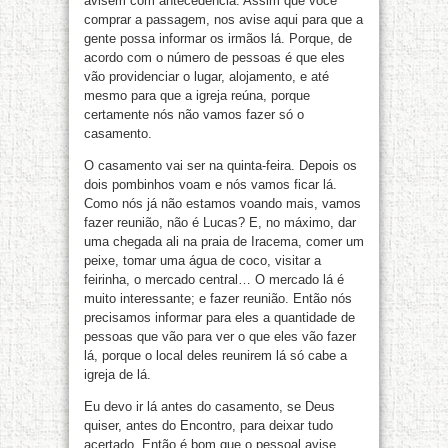
avisem com antecedência. Assim que você
comprar a passagem, nos avise aqui para que a
gente possa informar os irmãos lá. Porque, de
acordo com o número de pessoas é que eles
vão providenciar o lugar, alojamento, e até
mesmo para que a igreja reúna, porque
certamente nós não vamos fazer só o
casamento.
O casamento vai ser na quinta-feira. Depois os
dois pombinhos voam e nós vamos ficar lá.
Como nós já não estamos voando mais, vamos
fazer reunião, não é Lucas? E, no máximo, dar
uma chegada ali na praia de Iracema, comer um
peixe, tomar uma água de coco, visitar a
feirinha, o mercado central… O mercado lá é
muito interessante; e fazer reunião. Então nós
precisamos informar para eles a quantidade de
pessoas que vão para ver o que eles vão fazer
lá, porque o local deles reunirem lá só cabe a
igreja de lá.
Eu devo ir lá antes do casamento, se Deus
quiser, antes do Encontro, para deixar tudo
acertado. Então é bom que o pessoal avise,