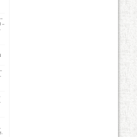
 –
I –
-
4
 –
–
–
-
–
7-