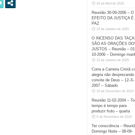
24 de Abril de 2025
Reunião 30-09-2006 – O
EFEITO DA JUSTIÇA É 
PAZ
23 de Janeiro de 2025
O INCENSO DAS TAÇA
SÃO AS ORAÇÕES DO
JUSTOS – Reunião – 01
10-2006 – Domingo man
23 de Janeiro de 2025
Corra a Carreira Cristã 
alegria não desprezando
convite de Deus – 12–5-
2007 – Sábado
18 de Dezembro de 2024
Reunião 11-02-2004 – T
tempo é tempo para
produzir fruto – quarta
5 de Novembro de 2024
Ter consciência – Reuni
Domingo Noite – 08-09-