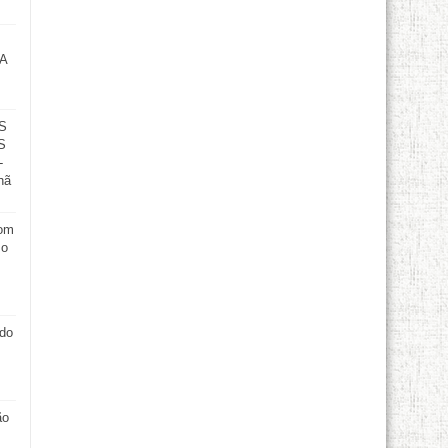
A
S
S
-
hã
com
 o
odo
ão