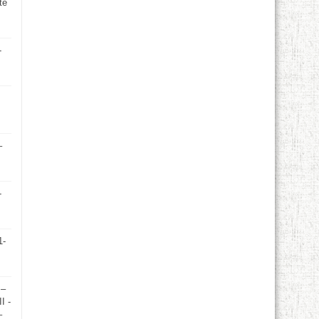
te
-
–
-
1-
 –
I -
–