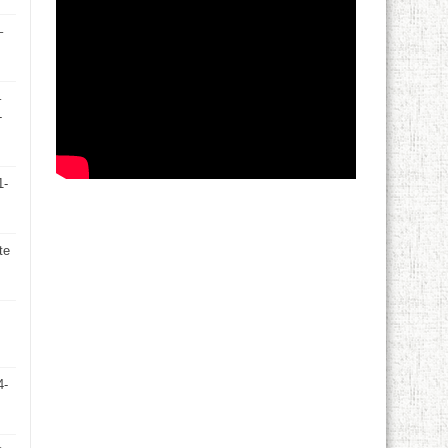
–
–
-
1-
te
4-