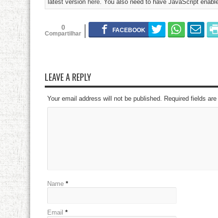
latest version
here
. You also need to have JavaScript enable
0
LEAVE A REPLY
Your email address will not be published. Required fields a
Name
*
Email
*