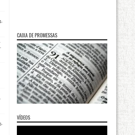
4-
CAIXA DE PROMESSAS
–
–
-
VÍDEOS
8-